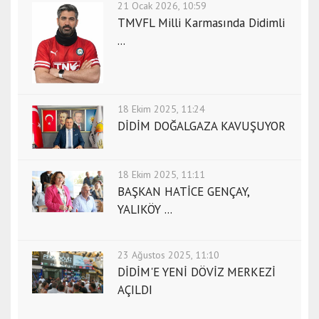
21 Ocak 2026, 10:59
TMVFL Milli Karmasında Didimli
...
18 Ekim 2025, 11:24
DİDİM DOĞALGAZA KAVUŞUYOR
18 Ekim 2025, 11:11
BAŞKAN HATİCE GENÇAY,
YALIKÖY ...
23 Ağustos 2025, 11:10
DİDİM'E YENİ DÖVİZ MERKEZİ
AÇILDI