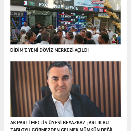
DİDİM'E YENİ DÖVİZ MERKEZİ AÇILDI
AK PARTİ MECLİS ÜYESİ BEYAZKAZ ; ARTIK BU
TABLOYU GÖRMEZDEN GELMEK MÜMKÜN DEĞİL