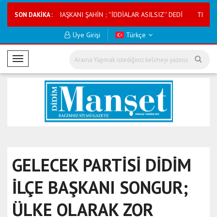
KOOPERATİF BAŞKANI ŞAHİN ; ''İDDİALAR ASILSIZ'' DEDİ
TMVFL Milli Ka
SON DAKİKA :
Üye Girişi
Türkçe
M
o
b
i
l
M
e
n
ü
GELECEK PARTİSİ DİDİM
İLÇE BAŞKANI SONGUR;
ÜLKE OLARAK ZOR