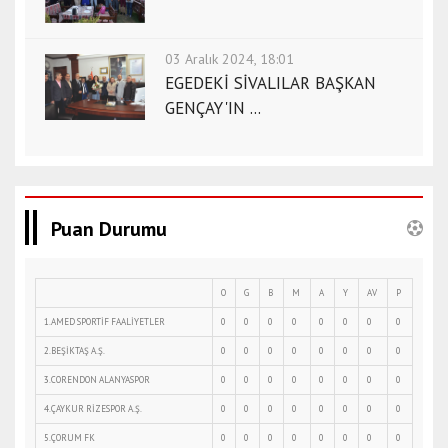
03 Aralık 2024, 18:01
EGEDEKİ SİVALILAR BAŞKAN
GENÇAY'IN ...
Puan Durumu
O
G
B
M
A
Y
AV
P
1.AMED SPORTİF FAALİYETLER
0
0
0
0
0
0
0
0
2.BEŞİKTAŞ A.Ş.
0
0
0
0
0
0
0
0
3.CORENDON ALANYASPOR
0
0
0
0
0
0
0
0
4.ÇAYKUR RİZESPOR A.Ş.
0
0
0
0
0
0
0
0
5.ÇORUM FK
0
0
0
0
0
0
0
0