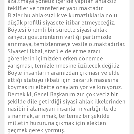
azaltmaya yönelik içeride yapılan ahlaksız
teklifler ve transferler yapılmaktadır.
Bizler bu ahlaksızlık ve kurnazlıklarla dolu
düşük profilli siyasete itibar etmeyeceğiz.
Böylesi önemli bir süreçte siyasi ahlak
zafiyeti gösterenlerin varlığı partimizde
arınmaya, temizlenmeye vesile olmaktadırlar.
Siyaseti ikbal, statü elde etme aracı
görenlerin içimizden erken dönemde
yarışması, temizlenmesine üzülecek değiliz.
Böyle insanların aramızdan çıkması ve elde
ettiği statüyü ikbali için pazarlık masasına
koymasını elbette onaylamıyor ve kınıyoruz.
Demek ki, Genel Başkanımızın çok veciz bir
şekilde dile getirdiği siyasi ahlak ilkelerinden
nasibini alamayan insanların varlığı ile de
sınanmak, arınmak, tertemiz bir şekilde
milletin huzuruna çıkmak için elekten
geçmek gerekiyormuş.