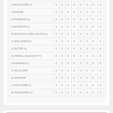
6.ERZURUMSPOR FK
0
0
0
0
0
0
0
0
7.EYÜPSPOR
0
0
0
0
0
0
0
0
8.FENERBAHÇE A.Ş.
0
0
0
0
0
0
0
0
9.GALATASARAY A.Ş.
0
0
0
0
0
0
0
0
10.GAZİANTEP FUTBOL KULÜBÜ A.Ş.
0
0
0
0
0
0
0
0
11.GENÇLERBİRLİĞİ
0
0
0
0
0
0
0
0
12.GÖZTEPE A.Ş.
0
0
0
0
0
0
0
0
13.İSTANBUL BAŞAKŞEHİR FK
0
0
0
0
0
0
0
0
14.KASIMPAŞA A.Ş.
0
0
0
0
0
0
0
0
15.KOCAELİSPOR
0
0
0
0
0
0
0
0
16.KONYASPOR
0
0
0
0
0
0
0
0
17.SAMSUNSPOR A.Ş.
0
0
0
0
0
0
0
0
18.TRABZONSPOR A.Ş.
0
0
0
0
0
0
0
0