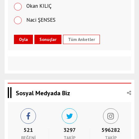
Okan KILIÇ
Naci ŞENSES
Tüm Anketler
Sosyal Medyada Biz
521
3297
596282
BEĞENI
TAKIP
TAKIP