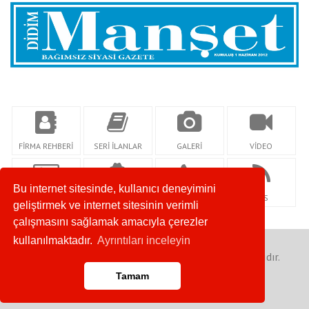
FİRMA REHBERİ
SERİ İLANLAR
GALERİ
VİDEO
Bu internet sitesinde, kullanıcı deneyimini
KÜNYE
YAZARLAR
İLETİŞİM
RSS
geliştirmek ve internet sitesinin verimli
çalışmasını sağlamak amacıyla çerezler
kullanılmaktadır.
Ayrıntıları inceleyin
Copyright for Yanar Medya © 2023. Her Hakkı Saklıdır.
Tamam
Anasayfa
RSS
İletişim