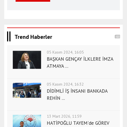
Trend Haberler
05 Kasım 2024, 16:05
BAŞKAN GENÇAY İLKLERE İMZA
ATMAYA ...
05 Kasım 2024, 16:32
DİDİMLİ İŞ İNSANI BANKADA
REHİN ...
13 Mart 2026, 11:59
HATİPOĞLU TAYEM'de GÖREV