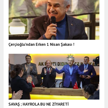
Çerçioğlu’ndan Erken 1 Nisan Şakası !
SAVAŞ ; HAYROLA BU NE ZİYARETİ