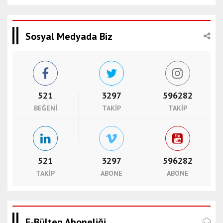
Sosyal Medyada Biz
521
3297
596282
BEĞENI
TAKIP
TAKIP
521
3297
596282
TAKIP
ABONE
ABONE
E-Bülten Aboneliği