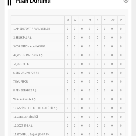
Puan Durumu
O
G
B
M
A
Y
AV
P
1.AMED SPORTİF FAALİYETLER
0
0
0
0
0
0
0
0
2.BEŞİKTAŞ A.Ş.
0
0
0
0
0
0
0
0
3.CORENDON ALANYASPOR
0
0
0
0
0
0
0
0
4.ÇAYKUR RİZESPOR A.Ş.
0
0
0
0
0
0
0
0
5.ÇORUM FK
0
0
0
0
0
0
0
0
6.ERZURUMSPOR FK
0
0
0
0
0
0
0
0
7.EYÜPSPOR
0
0
0
0
0
0
0
0
8.FENERBAHÇE A.Ş.
0
0
0
0
0
0
0
0
9.GALATASARAY A.Ş.
0
0
0
0
0
0
0
0
10.GAZİANTEP FUTBOL KULÜBÜ A.Ş.
0
0
0
0
0
0
0
0
11.GENÇLERBİRLİĞİ
0
0
0
0
0
0
0
0
12.GÖZTEPE A.Ş.
0
0
0
0
0
0
0
0
13.İSTANBUL BAŞAKŞEHİR FK
0
0
0
0
0
0
0
0