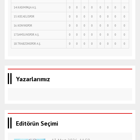
14.KASIMPAŞA A.Ş.
0
0
0
0
0
0
0
0
15.KOCAELİSPOR
0
0
0
0
0
0
0
0
16.KONYASPOR
0
0
0
0
0
0
0
0
17.SAMSUNSPOR A.Ş.
0
0
0
0
0
0
0
0
18.TRABZONSPOR A.Ş.
0
0
0
0
0
0
0
0
Yazarlarımız
Editörün Seçimi