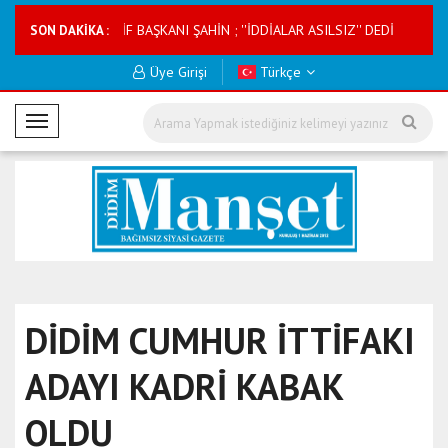
KOOPERATİF BAŞKANI ŞAHİN ; ''İDDİALAR ASILSIZ'' DEDİ
TMVFL Mill
SON DAKİKA :
Üye Girişi
Türkçe
M
o
b
i
l
M
e
n
ü
DİDİM CUMHUR İTTİFAKI
ADAYI KADRİ KABAK
OLDU