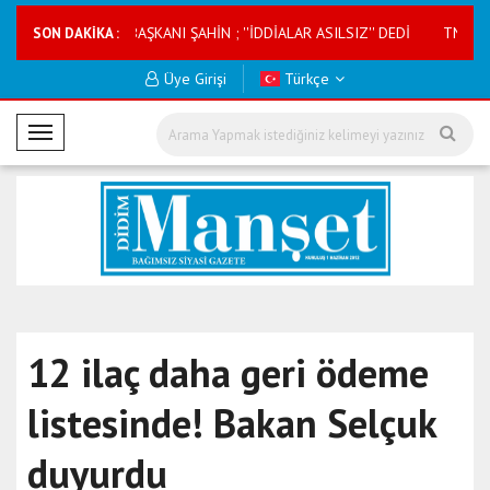
KOOPERATİF BAŞKANI ŞAHİN ; ''İDDİALAR ASILSIZ'' DEDİ
TMVFL Milli Ka
SON DAKİKA :
Üye Girişi
Türkçe
M
o
b
i
l
M
e
n
ü
12 ilaç daha geri ödeme
listesinde! Bakan Selçuk
duyurdu