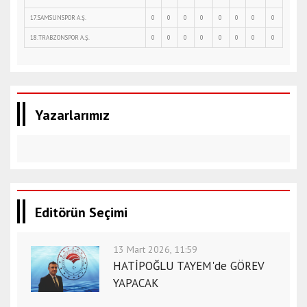
17.SAMSUNSPOR A.Ş.
0
0
0
0
0
0
0
0
18.TRABZONSPOR A.Ş.
0
0
0
0
0
0
0
0
Yazarlarımız
Editörün Seçimi
13 Mart 2026, 11:59
HATİPOĞLU TAYEM'de GÖREV
YAPACAK