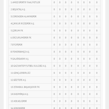
1.AMED SPORTİF FAALİYETLER
0
0
0
0
0
0
0
0
2.BEŞİKTAŞ A.Ş.
0
0
0
0
0
0
0
0
3.CORENDON ALANYASPOR
0
0
0
0
0
0
0
0
4.ÇAYKUR RİZESPOR A.Ş.
0
0
0
0
0
0
0
0
5.ÇORUM FK
0
0
0
0
0
0
0
0
6.ERZURUMSPOR FK
0
0
0
0
0
0
0
0
7.EYÜPSPOR
0
0
0
0
0
0
0
0
8.FENERBAHÇE A.Ş.
0
0
0
0
0
0
0
0
9.GALATASARAY A.Ş.
0
0
0
0
0
0
0
0
10.GAZİANTEP FUTBOL KULÜBÜ A.Ş.
0
0
0
0
0
0
0
0
11.GENÇLERBİRLİĞİ
0
0
0
0
0
0
0
0
12.GÖZTEPE A.Ş.
0
0
0
0
0
0
0
0
13.İSTANBUL BAŞAKŞEHİR FK
0
0
0
0
0
0
0
0
14.KASIMPAŞA A.Ş.
0
0
0
0
0
0
0
0
15.KOCAELİSPOR
0
0
0
0
0
0
0
0
16.KONYASPOR
0
0
0
0
0
0
0
0