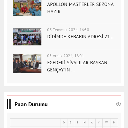
APOLLON MASTERLER SEZONA
HAZIR
05 Temmuz 2024, 16:30
DİDİMDE KEBABIN ADRESİ 21 ...
03 Aralık 2024, 18:01
EGEDEKİ SİVALILAR BAŞKAN
GENÇAY'IN ...
Puan Durumu
O
G
B
M
A
Y
AV
P