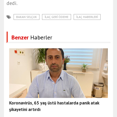
dedi.
BAKAN SELÇUK
ILAÇ GERI ÖDEME
ILAÇ HABERLERI
Benzer
Haberler
Koronavirüs, 65 yaş üstü hastalarda panik atak
şikayetini artırdı