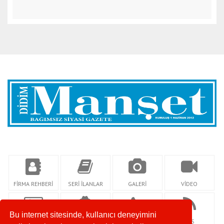
FİRMA REHBERİ
SERİ İLANLAR
GALERİ
VİDEO
Bu internet sitesinde, kullanıcı deneyimini
KÜNYE
YAZARLAR
İLETİŞİM
RSS