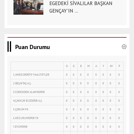
EGEDEKİ SİVALILAR BAŞKAN
GENÇAY'IN ...
Puan Durumu
O
G
B
M
A
Y
AV
P
1.AMED SPORTİF FAALİYETLER
0
0
0
0
0
0
0
0
2.BEŞİKTAŞ A.Ş.
0
0
0
0
0
0
0
0
3.CORENDON ALANYASPOR
0
0
0
0
0
0
0
0
4.ÇAYKUR RİZESPOR A.Ş.
0
0
0
0
0
0
0
0
5.ÇORUM FK
0
0
0
0
0
0
0
0
6.ERZURUMSPOR FK
0
0
0
0
0
0
0
0
7.EYÜPSPOR
0
0
0
0
0
0
0
0