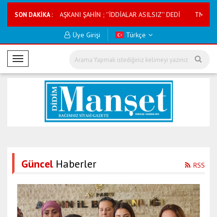
OPERATİF BAŞKANI ŞAHİN ; ''İDDİALAR ASILSIZ'' DEDİ
TMVFL Milli Kar
SON DAKİKA :
Üye Girişi
Türkçe
M
o
b
i
l
M
e
n
ü
Güncel
Haberler
RSS