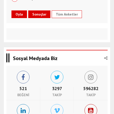
Tüm Anketler
Sosyal Medyada Biz
521
3297
596282
BEĞENI
TAKIP
TAKIP