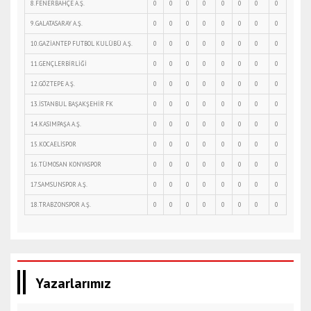
8.FENERBAHÇE A.Ş.
0
0
0
0
0
0
0
0
9.GALATASARAY A.Ş.
0
0
0
0
0
0
0
0
10.GAZİANTEP FUTBOL KULÜBÜ A.Ş.
0
0
0
0
0
0
0
0
11.GENÇLERBİRLİĞİ
0
0
0
0
0
0
0
0
12.GÖZTEPE A.Ş.
0
0
0
0
0
0
0
0
13.İSTANBUL BAŞAKŞEHİR FK
0
0
0
0
0
0
0
0
14.KASIMPAŞA A.Ş.
0
0
0
0
0
0
0
0
15.KOCAELİSPOR
0
0
0
0
0
0
0
0
16.TÜMOSAN KONYASPOR
0
0
0
0
0
0
0
0
17.SAMSUNSPOR A.Ş.
0
0
0
0
0
0
0
0
18.TRABZONSPOR A.Ş.
0
0
0
0
0
0
0
0
Yazarlarımız