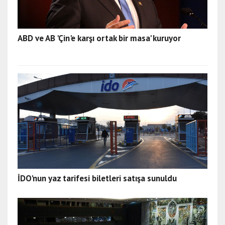
ABD ve AB 'Çin'e karşı ortak bir masa' kuruyor
İDO'nun yaz tarifesi biletleri satışa sunuldu